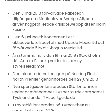
Den 3 maj 2018 förvärvade Raketech
tillgångarna i Mediaclever Sverige AB, som
driver högprofilerade
affiliatewebbplatser inom
kasino
Den 6 juni ingick koncernen i ett
aktieöverlåtelseavtal med Upside Media ltd och
förvärvade 51% av Shogun Media ltd
Årsstämma hölls den 18 maj 2018 i Stockholm
där Annika Billberg valdes in som ny
styrelseledamot
Den planerade noteringen på Nasdaq First
North Premier genomfördes den 29 juni 2018
Nya sportguider lanserades i Storbritannien
under domännamnet TVsportguide.com samt i
Tyskland under TVsportguide.de
Travtablå lanserades på Tvmatchen.nu i
samarbete med ATG