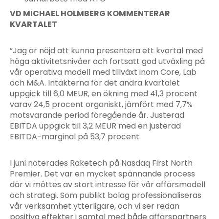
VD MICHAEL HOLMBERG KOMMENTERAR
KVARTALET
”Jag är nöjd att kunna presentera ett kvartal med
höga aktivitetsnivåer och fortsatt god utväxling på
vår operativa modell med tillväxt inom Core, Lab
och M&A. Intäkterna för det andra kvartalet
uppgick till 6,0 MEUR, en ökning med 41,3 procent
varav 24,5 procent organiskt, jämfört med 7,7%
motsvarande period föregående år. Justerad
EBITDA uppgick till 3,2 MEUR med en justerad
EBITDA-marginal på 53,7 procent.
I juni noterades Raketech på Nasdaq First North
Premier. Det var en mycket spännande process
där vi möttes av stort intresse för vår affärsmodell
och strategi. Som publikt bolag professionaliseras
vår verksamhet ytterligare, och vi ser redan
positiva effekter i samtal med både affärspartners