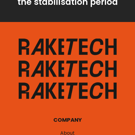
the stabilisation period
COMPANY
About