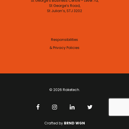
St George’s Business Centre – Level 7a,
St George’s Road,
St Julian’s, STJ 3202
Responsibilities
& Privacy Policies
© 2026 Raketech.
Crafted by
BRND WGN