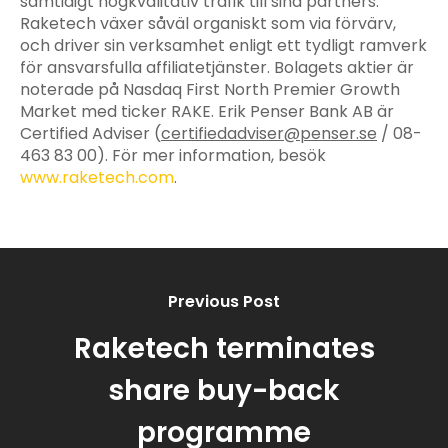
samtidigt högkvalitativ trafik till sina partners.
Raketech växer såväl organiskt som via förvärv,
och driver sin verksamhet enligt ett tydligt ramverk
för ansvarsfulla affiliatetjänster. Bolagets aktier är
noterade på Nasdaq First North Premier Growth
Market med ticker RAKE. Erik Penser Bank AB är
Certified Adviser
(
certifiedadviser@penser.se
/ 08-
463 83 00)
. För mer information, besök
www.raketech.com
.
Previous Post
Raketech terminates
share buy-back
programme