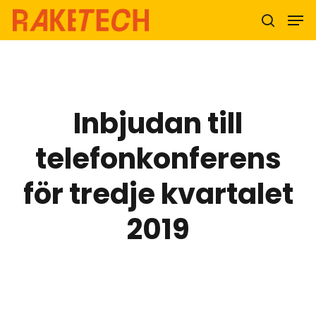
Hit enter to search or ESC to close
Inbjudan till
telefonkonferens
för tredje kvartalet
2019