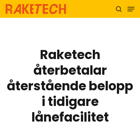
Hit enter to search or ESC to close
Raketech
återbetalar
återstående belopp
i tidigare
lånefacilitet