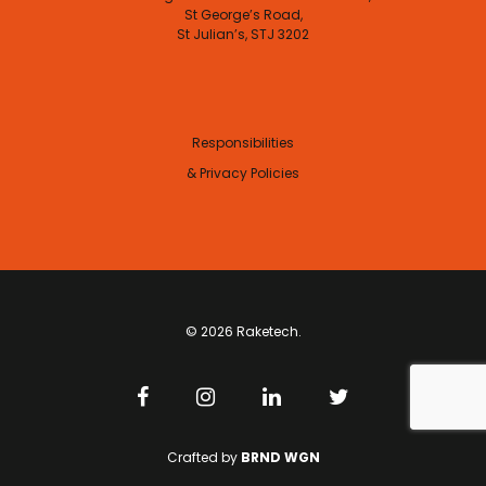
St George’s Road,
St Julian’s, STJ 3202
Responsibilities
& Privacy Policies
© 2026 Raketech.
Crafted by
BRND WGN