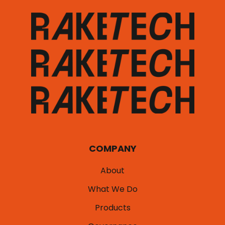
COMPANY
About
What We Do
Products