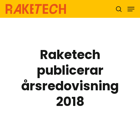
Hit enter to search or ESC to close
Raketech
publicerar
årsredovisning
2018