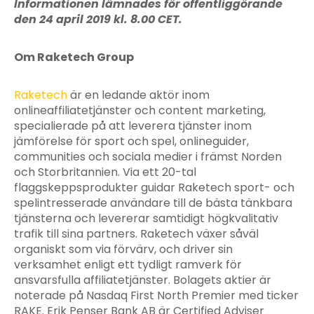
Informationen lämnades för offentliggörande
den 24 april 2019 kl. 8.00 CET.
Om Raketech Group
Raketech
är en ledande aktör inom
onlineaffiliatetjänster och content marketing,
specialierade på att leverera tjänster inom
jämförelse för sport och spel, onlineguider,
communities och sociala medier i främst Norden
och Storbritannien. Via ett 20-tal
flaggskeppsprodukter guidar Raketech sport- och
spelintresserade användare till de bästa tänkbara
tjänsterna och levererar samtidigt högkvalitativ
trafik till sina partners. Raketech växer såväl
organiskt som via förvärv, och driver sin
verksamhet enligt ett tydligt ramverk för
ansvarsfulla affiliatetjänster. Bolagets aktier är
noterade på Nasdaq First North Premier med ticker
RAKE. Erik Penser Bank AB är Certified Adviser