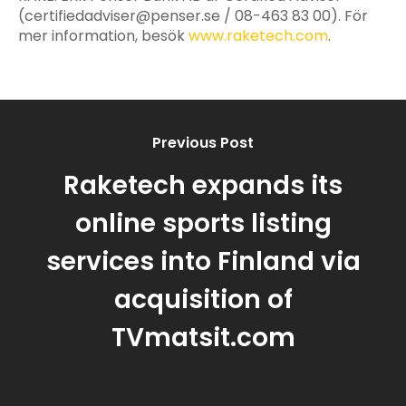
(
certifiedadviser@penser.se
/ 08-463 83 00). För
mer information, besök
www.raketech.com
.
Previous Post
Raketech expands its
online sports listing
services into Finland via
acquisition of
TVmatsit.com