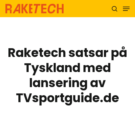
Hit enter to search or ESC to close
Raketech satsar på
Tyskland med
lansering av
TVsportguide.de