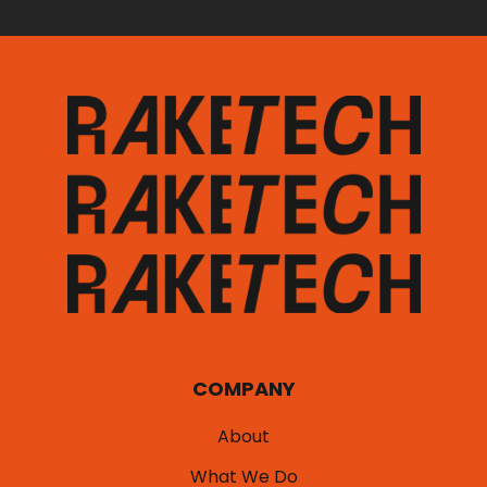
COMPANY
About
What We Do