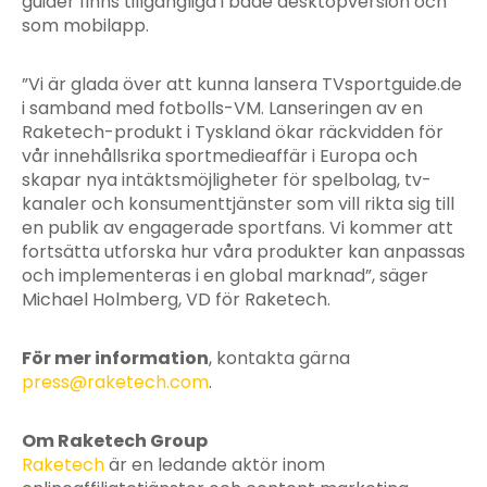
guider finns tillgängliga i både desktopversion och
som mobilapp.
”Vi är glada över att kunna lansera TVsportguide.de
i samband med fotbolls-VM. Lanseringen av en
Raketech-produkt i Tyskland ökar räckvidden för
vår innehållsrika sportmedieaffär i Europa och
skapar nya intäktsmöjligheter för spelbolag, tv-
kanaler och konsumenttjänster som vill rikta sig till
en publik av engagerade sportfans. Vi kommer att
fortsätta utforska hur våra produkter kan anpassas
och implementeras i en global marknad”, säger
Michael Holmberg, VD för Raketech.
För mer information
, kontakta gärna
press@raketech.com
.
Om Raketech Group
Raketech
är en ledande aktör inom