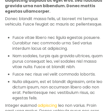
adipiscing dapibus ac eget eros. Sed faucibus
gravida urna non bibendum. Donec mattis
egestas ullamcorper.
Donec blandit massa felis, ut laoreet mi tempus
vehicula. Fusce feugiat ac mauris ac pellentesque.
Fusce vitae libero nec ligula egestas posuere.
Curabitur nec commodo urna. Sed varius
interdum lacus at adipiscing.
Nam sodales, turpis quis gravida ultrices, quam
purus consequat leo, vel sodales nisl massa
vitae nulla. Fusce at blandit nibh.
Fusce nec risus vel velit commodo lobortis.
Nulla aliquam, est et blandit dignissim, ante leo
dictum ipsum, non accumsan libero odio non
erat. Pellentesque nec vestibulum risus, ac
egestas felis.
Integer euismod
adipiscing
leo non varius. Proin
eget urna metus. Donec vehicula purus nec eros