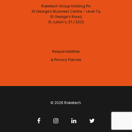
Raketech Group Holding Plc
St George’s Business Centre – Level 7a,
St George’s Road,
St Julian’s, STJ 3202
Responsibilities
& Privacy Policies
© 2026 Raketech.