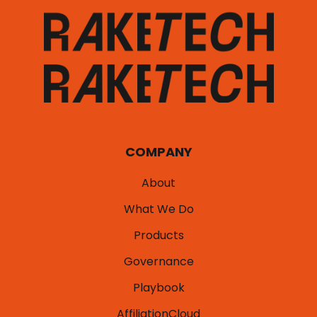
COMPANY
About
What We Do
Products
Governance
Playbook
AffiliationCloud